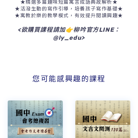
★精選多篇趣味短篇寓言成語典故解析★
★活潑生動的寫作引導，培養孩子寫作基礎★
★寓教於樂的教學模式，有效提升閱讀興趣★
<欲購買課程請加👉柳吟官方LINE：
@ly_edu>
您可能感興趣的課程