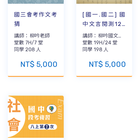
[國一.國二] 國
國三會考作文考
中文言閱測120
猜
篇(上)
講師：
柳吟國文團
講師：
柳吟老師
堂數
19H/24
隊
堂
堂數
7H/7
堂
同學
198
人
同學
208
人
NT$
5,000
NT$
5,000