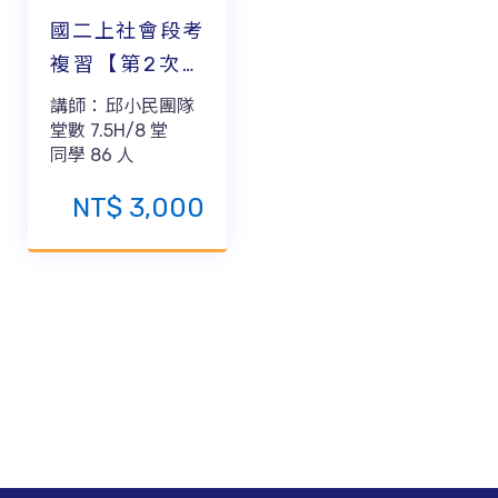
國二上社會段考
複習【第2次段
考】
講師：
邱小民團隊
堂數
7.5H/8
堂
同學
86
人
NT$
3,000