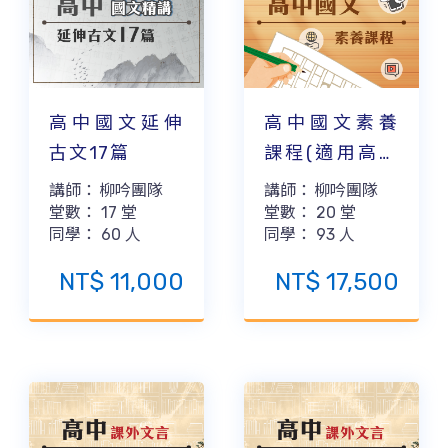
高中國文延伸
高中國文素養
古文17篇
課程(適用高1-
2)
講師：
柳吟團隊
講師：
柳吟團隊
堂數：
17
堂
堂數：
20
堂
同學：
60
人
同學：
93
人
NT$
11,000
NT$
17,500