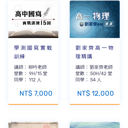
劉家齊高一物
學測國寫實戰
理精講
訓練
講師：
劉家齊老師
講師：
柳吟老師
堂數：
50H/42
堂
堂數：
9H/15
堂
同學：
54
人
同學：
112
人
NT$
12,000
NT$
7,000