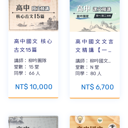
高中國文 核心
高中國文文言
古文15篇
文精講【一學
期】
講師：
柳吟團隊
講師：
柳吟國文團
堂數：
15
堂
堂數：
隊
N
堂
同學：
66
人
同學：
80
人
NT$
10,000
NT$
6,700